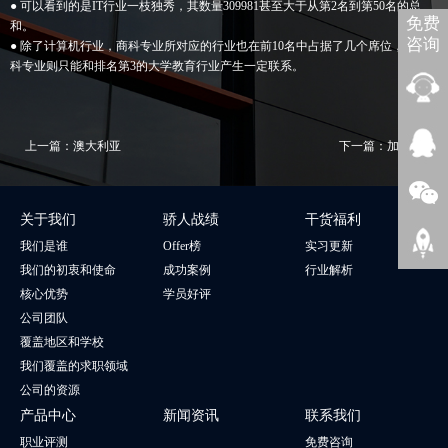
● 可以看到的是IT行业一枝独秀，其数量309981甚至大于从第2名到第50名的总
免费
和。
咨询
● 除了计算机行业，商科专业所对应的行业也在前10名中占据了几个席位，纯文
科专业则只能和排名第3的大学教育行业产生一定联系。
上一篇：
澳大利亚
下一篇：
加拿大
关于我们
骄人战绩
干货福利
我们是谁
Offer榜
实习更新
我们的初衷和使命
成功案例
行业解析
核心优势
学员好评
公司团队
覆盖地区和学校
我们覆盖的求职领域
公司的资源
产品中心
新闻资讯
联系我们
职业评测
免费咨询