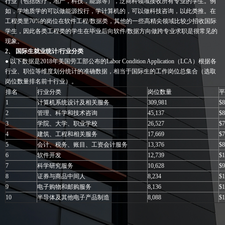
行业（包括医疗，地产，科技，能源等），泛商科领域接收所有专业的学生。例
如，学地质学的可以做能源投行，学计算机的，可以做科技咨询，以此类推。在
工程类里70%的岗位在软件工程/数据类，其他的一些高精尖领域比较少招收国际
学生，因此各类工程类的学生在毕业后向软件/数据方向做跨专业求职是很常见的
现象。
2、 国际生就业统计/行业分类
● 以下数据是2018年美国劳工部公布的Labor Condition Application（LCA）根据各
行业、职位等维度划分统计的准确数据，相当于国际生的工作岗位总集合（选取
岗位数量排名前十行业）。
排名
行业分类
岗位数量
平
1
计算机系统设计及相关服务
309,981
$8
2
管理、科学和技术咨询
45,137
$8
3
学院、大学、职业学校
26,527
$7
4
建筑、工程和相关服务
17,669
$7
5
会计、税务、账目、工资会计服务
13,376
$8
6
软件开发
12,739
$1
7
科学研究服务
10,628
$9
8
证券与商品中间人
8,234
$1
9
电子购物和邮购服务
8,136
$1
10
半导体及其他电子产品制造
8,088
$1